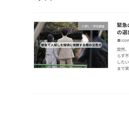
緊急
人探し・所在調査
の選
202
突然
らず不
した
まで実