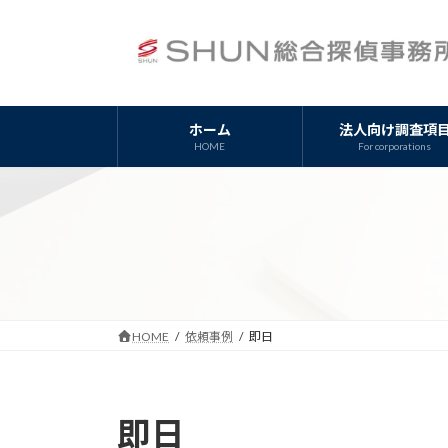
コ
ナ
ン
ビ
テ
ゲ
ン
ー
ツ
シ
ホーム
法人向け調査項
へ
ョ
HOME
For corporations
ス
ン
キ
に
ッ
移
プ
動
HOME
依頼事例
即日
即日