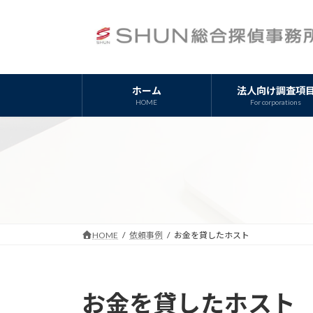
コ
ナ
ン
ビ
テ
ゲ
ン
ー
ツ
シ
ホーム
法人向け調査項
へ
ョ
HOME
For corporations
ス
ン
キ
に
ッ
移
プ
動
HOME
依頼事例
お金を貸したホスト
お金を貸したホスト