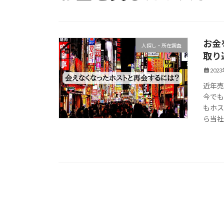
お金
人探し・所在調査
取り
202
近年
今でも
もホ
ら当社