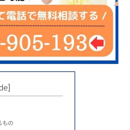
de
]
るもの