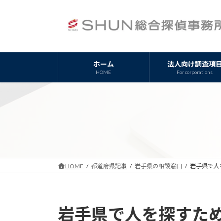
コ
ナ
ン
ビ
テ
ゲ
ン
ー
ツ
シ
ホーム
法人向け調査項
へ
ョ
HOME
For corporations
ス
ン
キ
に
ッ
移
プ
動
HOME
都道府県記事
岩手県の相談窓口
岩手県で人
岩手県で人を探すた