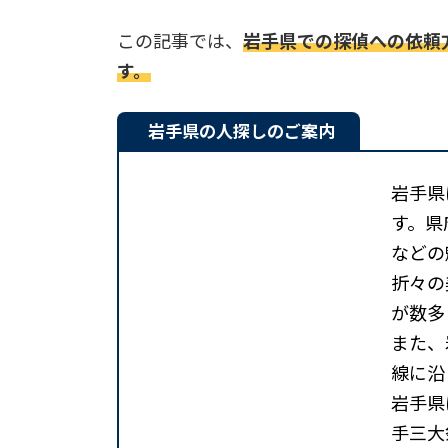
この記事では、
岩手県での探偵への依頼
す。
岩手県の人探しのご案内
岩手県
す。県
などの
折々の
が数多
また、
線に沿
岩手県
手三大