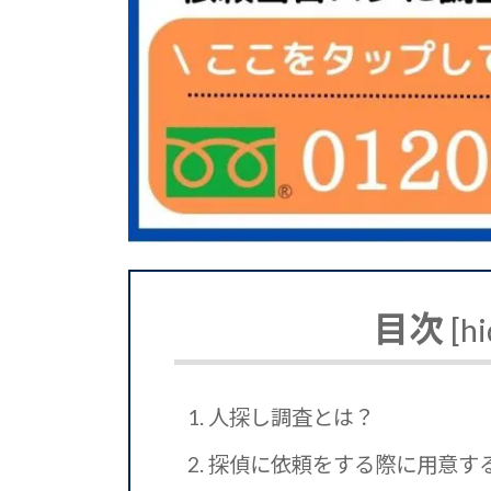
目次
[
hi
1.
人探し調査とは？
2.
探偵に依頼をする際に用意す