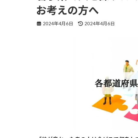
お考えの方へ
最
2024年4月6日
2024年4月6日
終
更
新
日
時
: