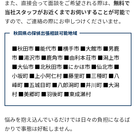
また、直接会って面談をご希望される際は、
無料で
当社スタッフがお近くまでお伺いすることが可能
で
すので、ご連絡の際にお申しつけくださいませ。
秋田県の探偵出張相談可能地域
■秋田市 ■能代市 ■横手市 ■大館市 ■男鹿
市 ■湯沢市 ■鹿角市 ■由利本荘市 ■潟上市
■大仙市 ■北秋田市 ■にかほ市 ■仙北市 ■
小坂町 ■上小阿仁村 ■藤里町 ■三種町 ■八
峰町 ■五城目町 ■八郎潟町 ■井川町 ■大潟
村 ■美郷町 ■羽後町 ■東成瀬村
悩みを抱え込んでいるだけでは日々の負担になるば
かりで事態は好転しません。