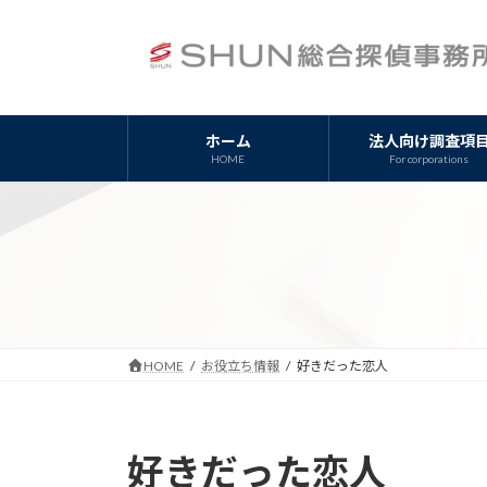
コ
ナ
ン
ビ
テ
ゲ
ン
ー
ツ
シ
ホーム
法人向け調査項
へ
ョ
HOME
For corporations
ス
ン
キ
に
ッ
移
プ
動
HOME
お役立ち情報
好きだった恋人
好きだった恋人