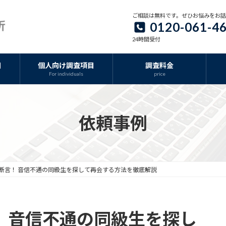
ご相談は無料です。ぜひお悩みをお
0120-061-4
24時間受付
目
個人向け調査項目
調査料金
For individuals
price
依頼事例
断言！ 音信不通の同級生を探して再会する方法を徹底解説
 音信不通の同級生を探し