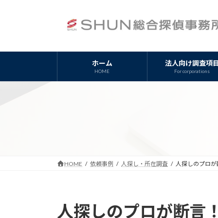
コ
ナ
ン
ビ
テ
ゲ
ン
ー
ツ
シ
ホーム
法人向け調査項
へ
ョ
HOME
For corporations
ス
ン
キ
に
ッ
移
プ
動
HOME
依頼事例
人探し・所在調査
人探しのプロが
人探しのプロが断言！