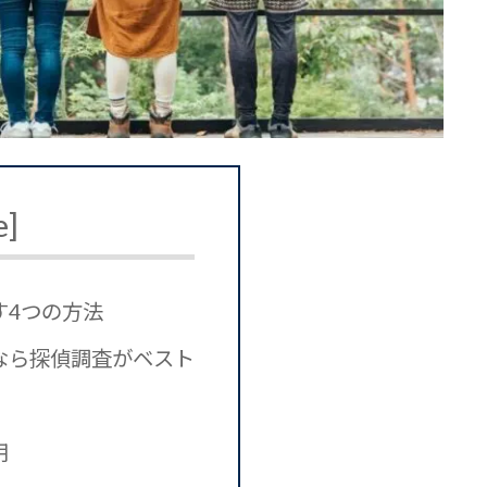
e
]
す4つの方法
なら探偵調査がベスト
！
用