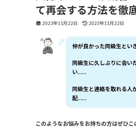
て再会する方法を徹
最
2023年11月22日
2023年11月22日
終
更
新
仲が良かった同級生とい
日
時
:
同級生に久しぶりに会い
い……
同級生と連絡を取れる人
配……
このような
お悩みをお持ちの方はぜひこ