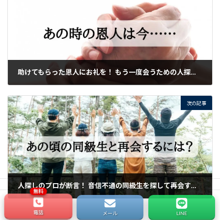
助けてもらった恩人にお礼を！ もう一度会うための人探し方法とは
2023年11月22日
次の記事
人探しのプロが断言！ 音信不通の同級生を探して再会する方法を徹底解説
2023年11月22日
電話
メール
LINE