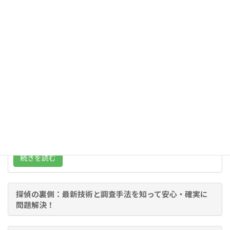
出会わせ屋は本当に出会える？危険性と安全に再会を目
指す方法
「出会わせ屋に依頼すれば、本当に会いたい ...
続きを読む
探偵の裏側：最新技術と調査手法を知って安心・確実に
問題解決！