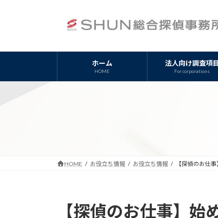
コ
ナ
ン
ビ
テ
ゲ
ン
ー
ツ
シ
ホーム
法人向け調査項
へ
ョ
HOME
For corporations
ス
ン
キ
に
ッ
移
プ
動
HOME
お役立ち情報
お役立ち情報
【探偵のお仕事
【探偵のお仕事】始め