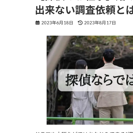
出来ない調査依頼と
最
2023年6月18日
2023年8月17日
終
更
新
日
時
: