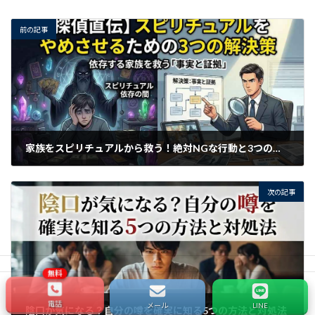
前の記事
家族をスピリチュアルから救う！絶対NGな行動と3つの解決策
2026年2月25日
次の記事
電話
メール
LINE
陰口が気になる？自分の噂を確実に知る5つの方法と対処法