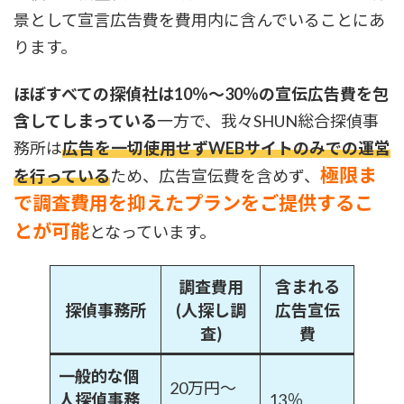
景として宣言広告費を費用内に含んでいることにあ
ります。
ほぼすべての探偵社は10％～30％の宣伝広告費を包
含してしまっている
一方で、我々SHUN総合探偵事
務所は
広告を一切使用せずWEBサイトのみでの運営
極限ま
を行っている
ため、広告宣伝費を含めず、
で調査費用を抑えたプランをご提供するこ
とが可能
となっています。
調査費用
含まれる
探偵事務所
(人探し調
広告宣伝
査)
費
一般的な個
20万円〜
人探偵事務
13％