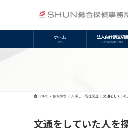
コ
ナ
ン
ビ
テ
ゲ
ン
ー
ツ
シ
ホーム
法人向け調査項
へ
ョ
HOME
For corporations
ス
ン
キ
に
ッ
移
プ
動
HOME
依頼事例
人探し・所在調査
文通をしていた
文通をしていた人を