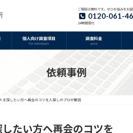
ご相談は無料です。ぜひお悩みをお
0120-061-4
24時間受付
目
個人向け調査項目
調査料金
For individuals
price
依頼事例
人を探したい方へ再会のコツを人探しのプロが解説
探したい方へ再会のコツを