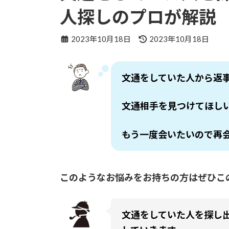
人探しのプロが解説
最
2023年10月18日
2023年10月18日
終
更
新
文通をしていた人から返
日
時
:
文通相手を見つけてほし
もう一度会いたいので再
このような
お悩みをお持ちの方はぜひこ
文通をしていた人を探し