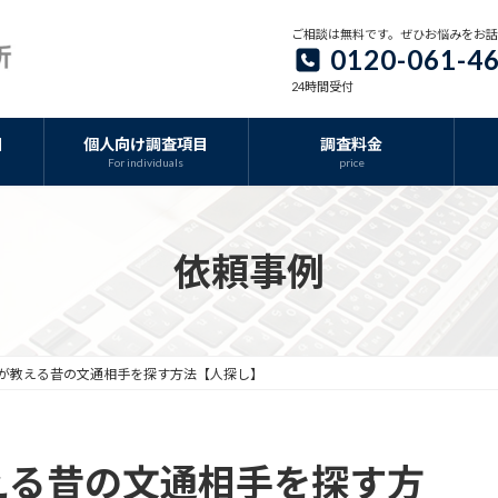
ご相談は無料です。ぜひお悩みをお
0120-061-4
24時間受付
目
個人向け調査項目
調査料金
For individuals
price
依頼事例
が教える昔の文通相手を探す方法【人探し】
える昔の文通相手を探す方