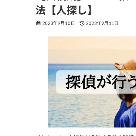
法【人探し】
最
2023年9月10日
2023年9月11日
終
更
新
日
時
: