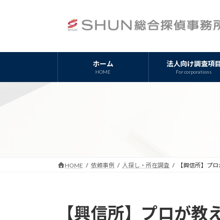
コ
ナ
ン
ビ
テ
ゲ
ン
ー
ツ
シ
ホーム
法人向け調査項
へ
ョ
HOME
For corporations
ス
ン
キ
に
ッ
移
プ
動
HOME
依頼事例
人探し・所在調査
【興信所】プロ
【興信所】プロが教