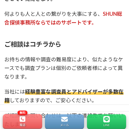
何よりも人と人との繋がりを大事にする、
SHUN総
合探偵事務所ならではのサポートです。
ご相談はコチラから
お持ちの情報や調査の難易度により、似たようなケ
ースでも調査プランは個別のご依頼者様によって異
なります。
当社には
経験豊富な調査員とアドバイザーが多数在
籍
しておりますので、ご安心ください。
ご相談やお問い合わせは、以下の連絡先でお願いい
たします。
電話
メール
LINE