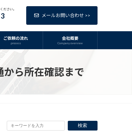
話ください。
63
メールお問い合わせ >>
ご依頼の流れ
会社概要
process
Company overview
通から所在確認まで
検索