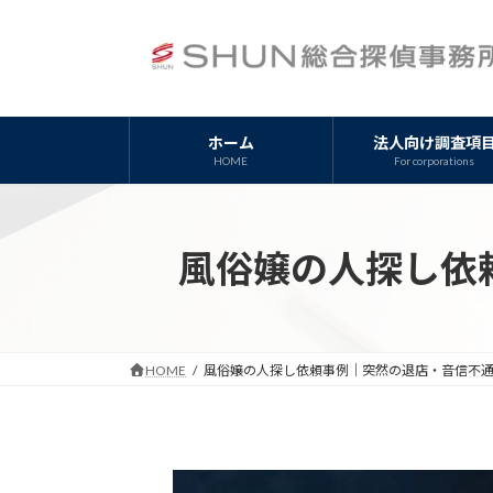
コ
ナ
ン
ビ
テ
ゲ
ン
ー
ツ
シ
ホーム
法人向け調査項
へ
ョ
HOME
For corporations
ス
ン
キ
に
ッ
移
風俗嬢の人探し依
プ
動
HOME
風俗嬢の人探し依頼事例｜突然の退店・音信不