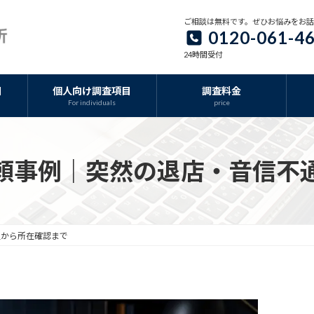
ご相談は無料です。ぜひお悩みをお
0120-061-4
24時間受付
目
個人向け調査項目
調査料金
For individuals
price
頼事例｜突然の退店・音信不
通から所在確認まで