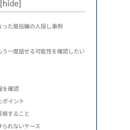
[
hide
]
なった風俗嬢の人探し事例
もう一度話せる可能性を確認したい
報を確認
たポイント
重視すること
けられないケース