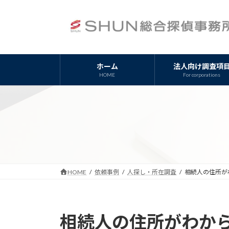
コ
ナ
ン
ビ
テ
ゲ
ン
ー
ツ
シ
ホーム
法人向け調査項
へ
ョ
HOME
For corporations
ス
ン
キ
に
ッ
移
プ
動
HOME
依頼事例
人探し・所在調査
相続人の住所が
相続人の住所がわか