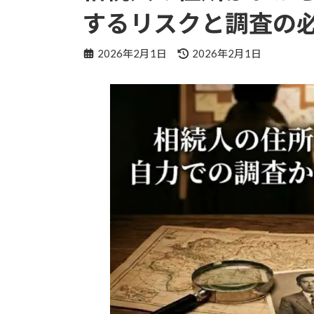
するリスクと調査の
最
2026年2月1日
2026年2月1日
終
更
新
日
時
: